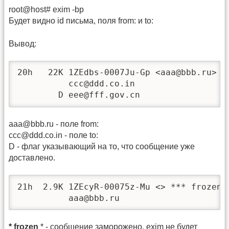
root@host# exim -bp
Будет видно id письма, поля from: и to:
Вывод:
20h   22K 1ZEdbs-0007Ju-Gp <aaa@bbb.ru>

          ccc@ddd.co.in

        D eee@fff.gov.cn
aaa@bbb.ru - поле from:
ccc@ddd.co.in - поле to:
D - флаг указывающий на то, что сообщение уже
доставлено.
21h  2.9K 1ZEcyR-00075z-Mu <> *** frozen *
          aaa@bbb.ru
* frozen
* - сообщение заморожено, exim не будет