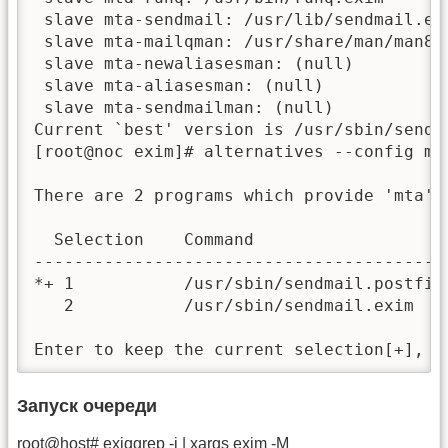
 slave mta-sendmail: /usr/lib/sendmail.exi
 slave mta-mailqman: /usr/share/man/man8/e
 slave mta-newaliasesman: (null)

 slave mta-aliasesman: (null)

 slave mta-sendmailman: (null)

Current `best' version is /usr/sbin/sendma
[root@noc exim]# alternatives --config mta
There are 2 programs which provide 'mta'.

  Selection    Command

------------------------------------------
*+ 1           /usr/sbin/sendmail.postfix

   2           /usr/sbin/sendmail.exim

Enter to keep the current selection[+], o
Запуск очереди
root@host# exiqgrep -i | xargs exim -M