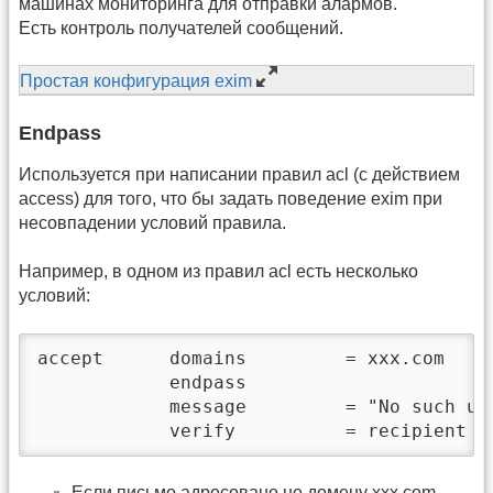
машинах мониторинга для отправки алармов.
Есть контроль получателей сообщений.
Простая конфигурация exim
Endpass
Используется при написании правил acl (c действием
access) для того, что бы задать поведение exim при
несовпадении условий правила.
Например, в одном из правил acl есть несколько
условий:
accept      domains         = xxx.com

            endpass

            message         = "No such use
            verify          = recipient
Если письмо адресовано не домену xxx.com