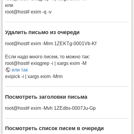
или
root@host# exim -q -v
Удалить письмо из очереди
root@host# exim -Mrm 1ZEKTg-0001Vb-Kf
Если надо много писем, то можно так:
root@host# exiqgrep -i | xargs exim -M
или так
exipick -i | xargs exim -Mrm
Посмотреть заголовки письма
root@host# exim -Mvh 1ZEdbs-0007Ju-Gp
Посмотреть список писем в очереди